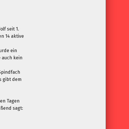
f seit 1.
n 14 aktive
wurde ein
e auch kein
 Spindfach
s gibt dem
ten Tagen
eßend sagt: