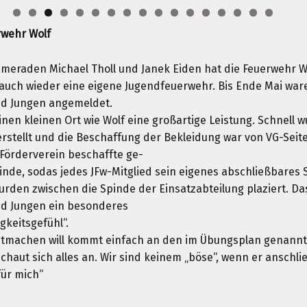
0
1
2
3
4
5
6
7
wehr Wolf
meraden Michael Tholl und Janek Eiden hat die Feuerwehr Wol
 auch wieder eine eigene Jugendfeuerwehr. Bis Ende Mai ware
d Jungen angemeldet.
einen kleinen Ort wie Wolf eine großartige Leistung. Schnell 
erstellt und die Beschaffung der Bekleidung war von VG-Seit
Förderverein beschaffte ge-
inde, sodas jedes JFw-Mitglied sein eigenes abschließbares
urden zwischen die Spinde der Einsatzabteilung plaziert. Da
d Jungen ein besonderes
gkeitsgefühl“.
tmachen will kommt einfach an den im Übungsplan genann
chaut sich alles an. Wir sind keinem „böse“, wenn er anschli
für mich“